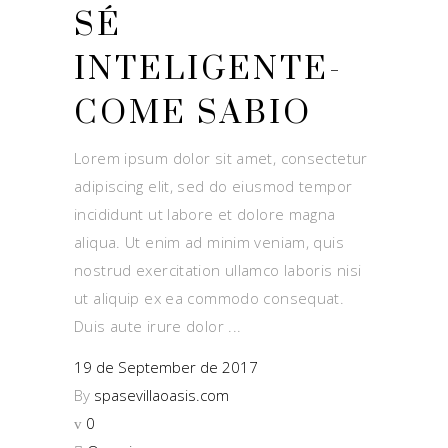
SÉ
INTELIGENTE-
COME SABIO
Lorem ipsum dolor sit amet, consectetur
adipiscing elit, sed do eiusmod tempor
incididunt ut labore et dolore magna
aliqua. Ut enim ad minim veniam, quis
nostrud exercitation ullamco laboris nisi
ut aliquip ex ea commodo consequat.
Duis aute irure dolor
19 de September de 2017
By
spasevillaoasis.com
0