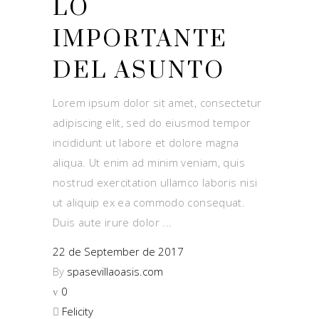
LO
IMPORTANTE
DEL ASUNTO
Lorem ipsum dolor sit amet, consectetur
adipiscing elit, sed do eiusmod tempor
incididunt ut labore et dolore magna
aliqua. Ut enim ad minim veniam, quis
nostrud exercitation ullamco laboris nisi
ut aliquip ex ea commodo consequat.
Duis aute irure dolor
22 de September de 2017
By
spasevillaoasis.com
0
Felicity