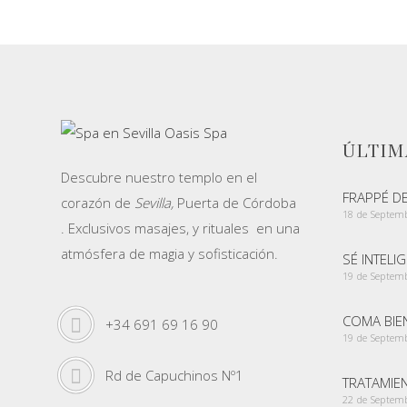
ÚLTIM
Descubre nuestro templo en el
FRAPPÉ D
corazón de
Sevilla,
Puerta de Córdoba
18 de Septem
. Exclusivos masajes, y rituales en una
atmósfera de magia y sofisticación.
SÉ INTELI
19 de Septem
COMA BIEN
+34 691 69 16 90
19 de Septem
Rd de Capuchinos Nº1
TRATAMIE
22 de Septem