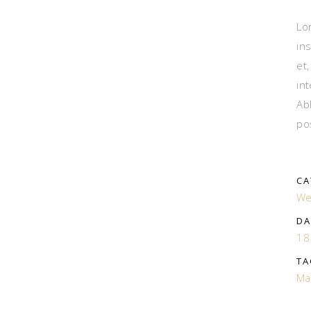
Lo
in
et
in
Ab
po
CA
We
DA
18
TA
Ma