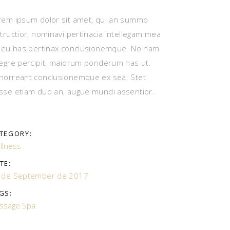
rem ipsum dolor sit amet, qui an summo
structior, nominavi pertinacia intellegam mea
, eu has pertinax conclusionemque. No nam
tegre percipit, maiorum ponderum has ut.
horreant conclusionemque ex sea. Stet
sse etiam duo an, augue mundi assentior.
TEGORY:
llness
TE:
 de September de 2017
GS:
ssage
Spa