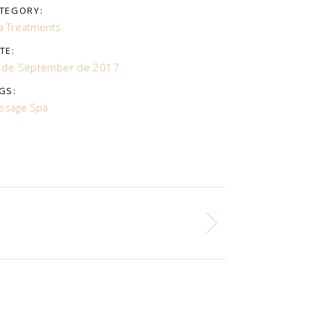
TEGORY:
a Treatments
TE:
 de September de 2017
GS:
ssage
Spa