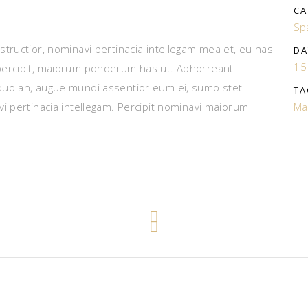
CA
Sp
tructior, nominavi pertinacia intellegam mea et, eu has
DA
15
percipit, maiorum ponderum has ut. Abhorreant
duo an, augue mundi assentior eum ei, sumo stet
TA
i pertinacia intellegam. Percipit nominavi maiorum
Ma