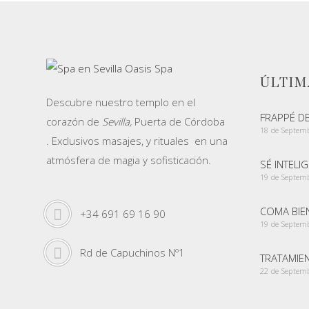
ÚLTIM
Descubre nuestro templo en el
FRAPPÉ D
corazón de
Sevilla,
Puerta de Córdoba
18 de Septem
. Exclusivos masajes, y rituales en una
atmósfera de magia y sofisticación.
SÉ INTELI
19 de Septem
COMA BIEN
+34 691 69 16 90
19 de Septem
Rd de Capuchinos Nº1
TRATAMIE
22 de Septem