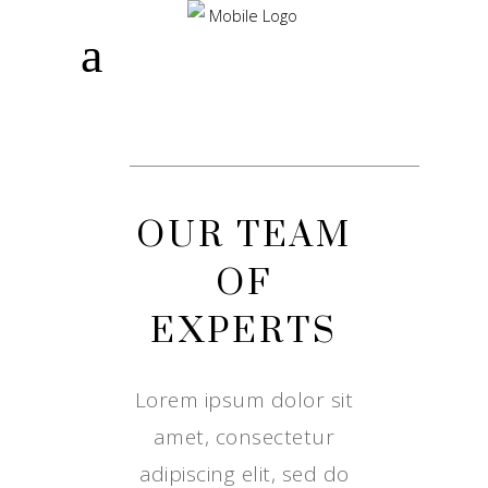
OUR TEAM
OF
EXPERTS
Lorem ipsum dolor sit
amet, consectetur
adipiscing elit, sed do