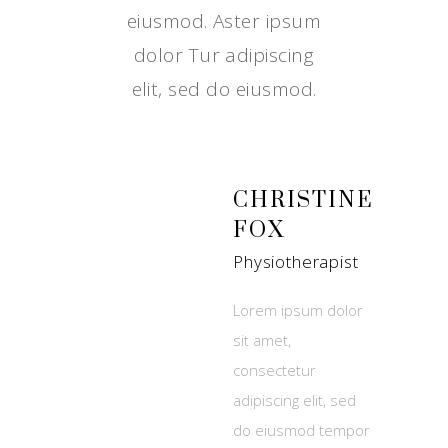
eiusmod. Aster ipsum
dolor Tur adipiscing
elit, sed do eiusmod.
CHRISTINE
FOX
Physiotherapist
Lorem ipsum dolor
sit amet,
consectetur
adipiscing elit, sed
do eiusmod tempor