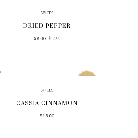
Sale
SPICES
DRIED PEPPER
$
8.00
$
12.00
ADD TO CART
Sold
SPICES
CASSIA CINNAMON
$
15.00