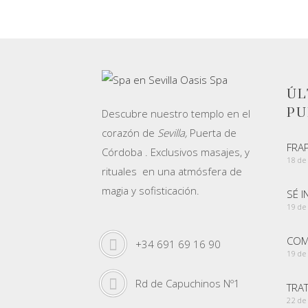
ÚL
PU
Descubre nuestro templo en el
corazón de
Sevilla,
Puerta de
FRA
Córdoba . Exclusivos masajes, y
18 de
rituales en una atmósfera de
magia y sofisticación.
SÉ 
19 de
COMA
+34 691 69 16 90
19 de
Rd de Capuchinos Nº1
TRA
22 de