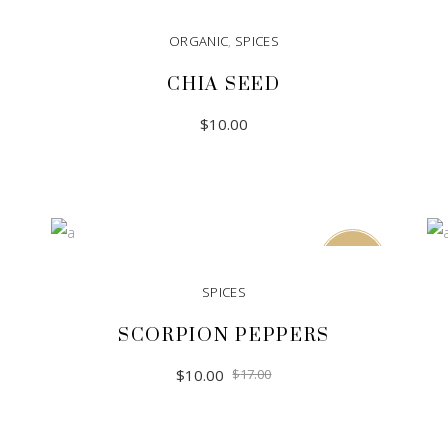
ORGANIC
,
SPICES
CHIA SEED
$
10.00
ADD TO CART
Sale
SPICES
SCORPION PEPPERS
$
10.00
$
17.00