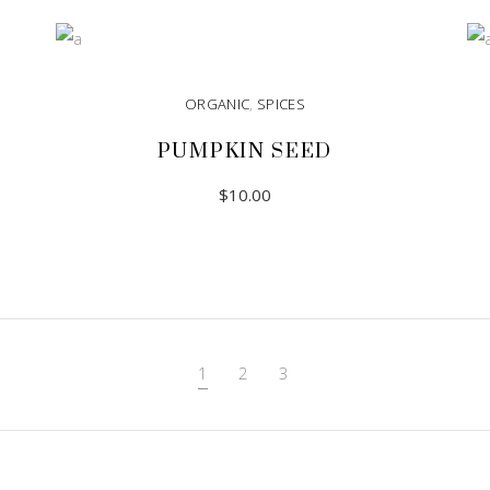
ADD TO CART
ORGANIC
,
SPICES
PUMPKIN SEED
$
10.00
ADD TO CART
1
2
3